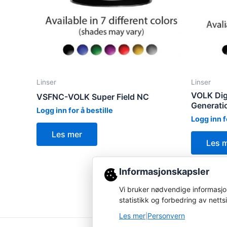
Linser
Linser
VOLK Digi
VSFNC-VOLK Super Field NC
Generati
Logg inn for å bestille
Logg inn f
Les mer
Les 
Informasjonskapsler
Vi bruker nødvendige informasjon
statistikk og forbedring av netts
Les mer
Personvern
|