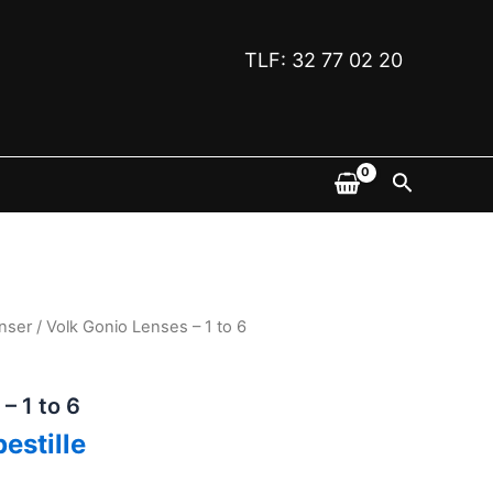
TLF: 32 77 02 20
Søk
inser
/ Volk Gonio Lenses – 1 to 6
– 1 to 6
bestille