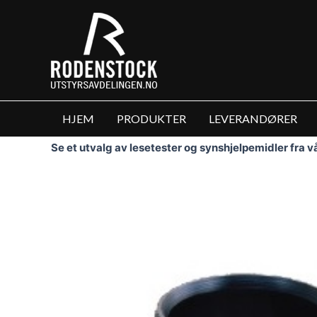
Hopp
rett
til
innholdet
HJEM
PRODUKTER
LEVERANDØRER
Se et utvalg av lesetester og synshjelpemidler fra 