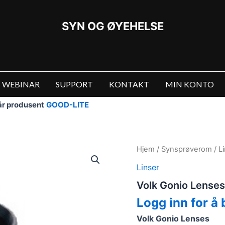
SYN OG ØYEHELSE
WEBINAR
SUPPORT
KONTAKT
MIN KONTO
vår produsent
GOOD-LITE
Hjem
/
Synsprøverom
/
L
Linser
Volk Gonio Lenses 
Logg inn for å 
Volk Gonio Lenses