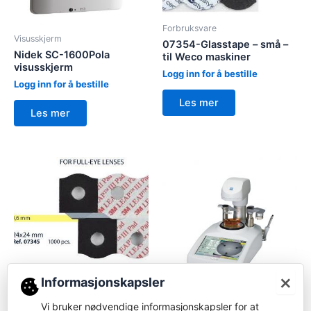
Forbruksvare
Visusskjerm
07354-Glasstape – små –
Nidek SC-1600Pola
til Weco maskiner
visusskjerm
Logg inn for å bestille
Logg inn for å bestille
Les mer
Les mer
×
Forbruksvare
Informasjonskapsler
07345-Glasstape – stor –
Blocker
til Weco maskiner
Vi bruker nødvendige informasjonskapsler for at