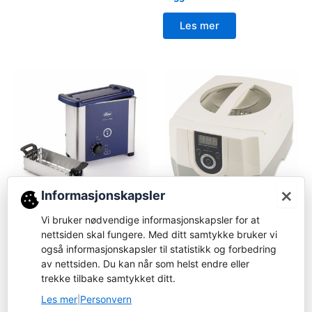
Les mer
×
Informasjonskapsler
Tilbehør
Rensebad
Vi bruker nødvendige informasjonskapsler for at
05454 – Ultrasonic rens og
05446 – Digital ultralyd
nettsiden skal fungere. Med ditt samtykke bruker vi
varmeapparat
(1,4l)
også informasjonskapsler til statistikk og forbedring
av nettsiden. Du kan når som helst endre eller
Logg inn for å bestille
Logg inn for å bestille
trekke tilbake samtykket ditt.
Les mer
Les mer
Les mer
Personvern
|