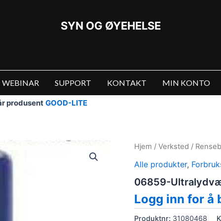
SYN OG ØYEHELSE
WEBINAR
SUPPORT
KONTAKT
MIN KONTO
vår produsent
GOOD-LITE
Hjem
/
Verksted
/
Rense
Alle produkter
,
Forbruk
06859-Ultralydvæs
Logg inn for å 
Produktnr:
31080468
K