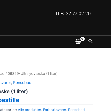
TLF: 32 77 02 20
Søk
bad
/ 06859-Ultralydvæske (1 liter)
svarer
,
Rensebad
ke (1 liter)
bestille
ategorier:
Alle produkter
,
Forbruksvarer
,
Rensebad