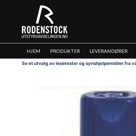
Hopp
rett
til
innholdet
HJEM
PRODUKTER
LEVERANDØRER
Se et utvalg av lesetester og synshjelpemidler fra 