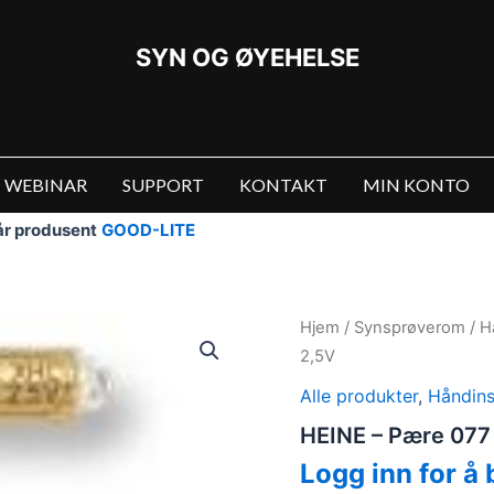
SYN OG ØYEHELSE
WEBINAR
SUPPORT
KONTAKT
MIN KONTO
vår produsent
GOOD-LITE
Hjem
/
Synsprøverom
/
H
2,5V
Alle produkter
,
Håndins
HEINE – Pære 077 t
Logg inn for å 