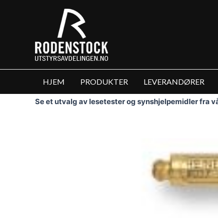
Hopp
rett
til
innholdet
HJEM
PRODUKTER
LEVERANDØRER
Se et utvalg av lesetester og synshjelpemidler fra 