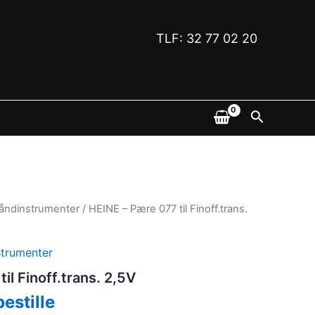
TLF: 32 77 02 20
Søk
åndinstrumenter
/ HEINE – Pære 077 til Finoff.trans.
trumenter
il Finoff.trans. 2,5V
bestille