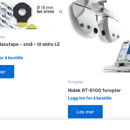
rer
sstape – små – til eldre LE
or å bestille
mer
Foropter
Nidek RT-6100 foropter
Logg inn for å bestille
Les mer