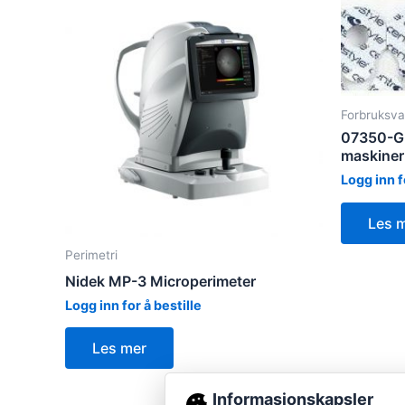
Forbruksva
07350-Gla
maskiner
Logg inn f
Les 
Perimetri
Nidek MP-3 Microperimeter
Logg inn for å bestille
Les mer
Informasjonskapsler