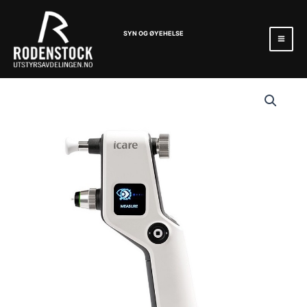
Hopp
Mai
rett
Men
SYN OG ØYEHELSE
til
innholdet