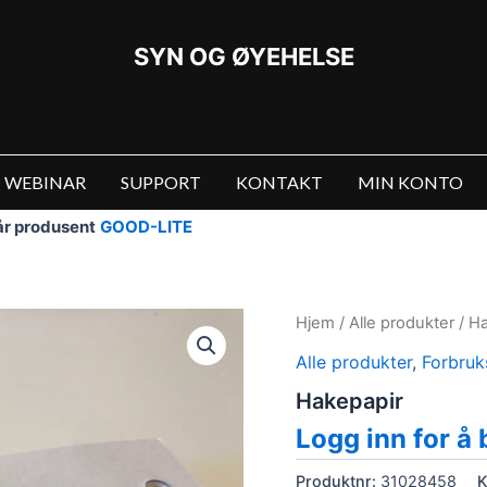
SYN OG ØYEHELSE
WEBINAR
SUPPORT
KONTAKT
MIN KONTO
vår produsent
GOOD-LITE
Hjem
/
Alle produkter
/ H
Alle produkter
,
Forbruk
Hakepapir
Logg inn for å 
Produktnr:
31028458
K