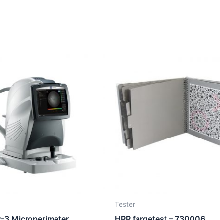
Tester
-3 Microperimeter
HRR fargetest – 730006