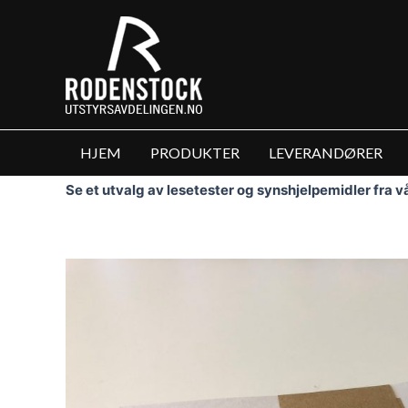
Hopp
rett
til
innholdet
HJEM
PRODUKTER
LEVERANDØRER
Se et utvalg av lesetester og synshjelpemidler fra 