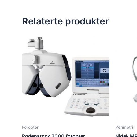
Relaterte produkter
Foropter
Perimetri
Rodenstock 2000 foropter
Nidek MP