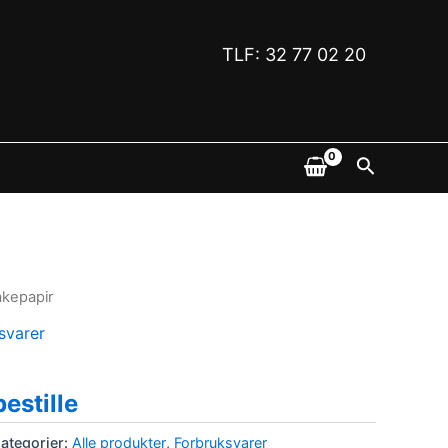
TLF: 32 77 02 20
Søk
akepapir
svarer
bestille
ategorier:
Alle produkter
,
Forbruksvarer