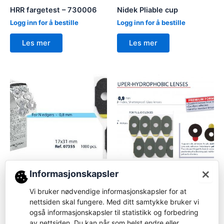
HRR fargetest – 730006
Nidek Pliable cup
Logg inn for å bestille
Logg inn for å bestille
Les mer
Les mer
×
Forbruksvare
Informasjonskapsler
Forbruksvare
07355-Glasstape for
Pliable cup
Vi bruker nødvendige informasjonskapsler for at
07295 – erstattet 07325 -
nettsiden skal fungere. Med ditt samtykke bruker vi
Glasstape for
Logg inn for å bestille
BU/SU/SAQ/SX
også informasjonskapsler til statistikk og forbedring
av nettsiden. Du kan når som helst endre eller
Logg inn for å bestille
Les mer