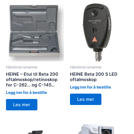
Håndinstrumenter
Håndinstrumenter
HEINE – Etui til Beta 200
HEINE Beta 200 S LED
oftalmoskop/retinoskop
oftalmoskop
for C-262… og C-145…
Logg inn for å bestille
Logg inn for å bestille
Les mer
Les mer