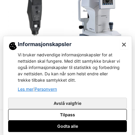
×
Informasjonskapsler
Håndinstrumenter
Autorefraktor/Keratometer
Vi bruker nødvendige informasjonskapsler for at
HEINE BETA 200 LED
OptoChek® Plus – Auto
nettsiden skal fungere. Med ditt samtykke bruker vi
Retinoskop
Refractor + Keratometer
også informasjonskapsler til statistikk og forbedring
av nettsiden. Du kan når som helst endre eller
Logg inn for å bestille
Logg inn for å bestille
trekke tilbake samtykket ditt.
Les mer
Les mer
Les mer
Personvern
|
Avslå valgfrie
Tilpass
Copyright ustyrsavdelingen.no © 2026
Godta alle