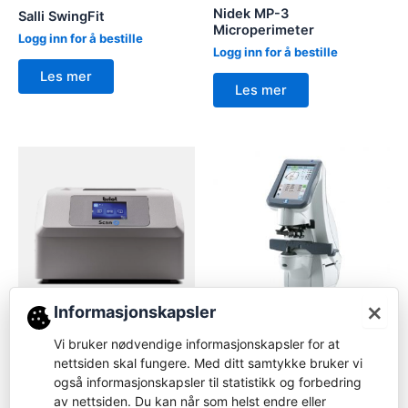
Nidek MP-3
Salli SwingFit
Microperimeter
Logg inn for å bestille
Logg inn for å bestille
Les mer
Les mer
×
Informasjonskapsler
Tracer
Fokusmåler
Vi bruker nødvendige informasjonskapsler for at
Briot Scan 8 Remote-
nettsiden skal fungere. Med ditt samtykke bruker vi
Nidek LM-7P fokusmåler
tracer
også informasjonskapsler til statistikk og forbedring
Logg inn for å bestille
av nettsiden. Du kan når som helst endre eller
Logg inn for å bestille