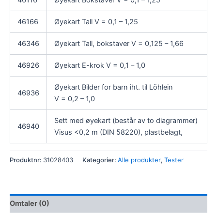
46116
Øyekart Bokstaver V = 0,1 – 1,25
46166
Øyekart Tall V = 0,1 – 1,25
46346
Øyekart Tall, bokstaver V = 0,125 – 1,66
46926
Øyekart E-krok V = 0,1 – 1,0
Øyekart Bilder for barn iht. til Löhlein
46936
V = 0,2 – 1,0
Sett med øyekart (består av to diagrammer)
46940
Visus <0,2 m (DIN 58220), plastbelagt,
Produktnr:
31028403
Kategorier:
Alle produkter
,
Tester
Omtaler (0)