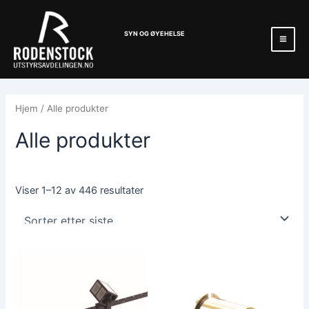
Hopp
Mai
rett
Men
SYN OG ØYEHELSE
til
innholdet
Hjem
/ Alle produkter
Alle produkter
Viser 1–12 av 446 resultater