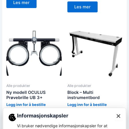
Les mer
Les mer
Alle produkter
Alle produkter
Ny modell OCULUS
Block – Multi
Prøvebrille UB 3+
instrumentbord
Logg inn for å bestille
Logg inn for å bestille
×
Informasjonskapsler
Les mer
Les mer
Vi bruker nødvendige informasjonskapsler for at