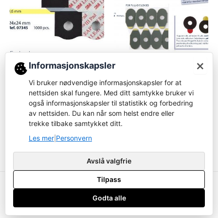
Forbruksvare
×
07345-Glasstape – stor –
Informasjonskapsler
Forbruksvare
til Weco maskiner
Vi bruker nødvendige informasjonskapsler for at
07295 – erstattet 07325 -
Logg inn for å bestille
Glasstape for
nettsiden skal fungere. Med ditt samtykke bruker vi
BU/SU/SAQ/SX
også informasjonskapsler til statistikk og forbedring
Les mer
av nettsiden. Du kan når som helst endre eller
Logg inn for å bestille
trekke tilbake samtykket ditt.
Les mer
Les mer
Personvern
|
Avslå valgfrie
Tilpass
Copyright ustyrsavdelingen.no © 2026
Godta alle