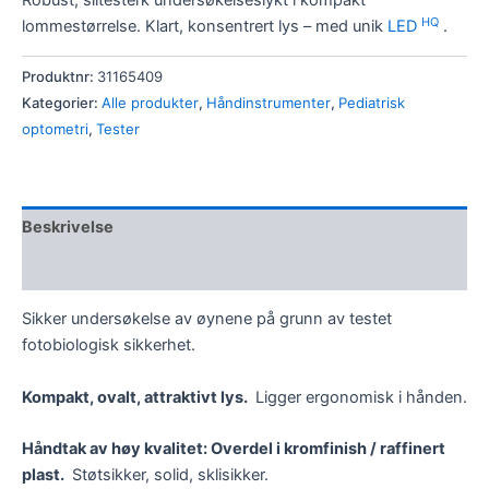
Robust, slitesterk undersøkelseslykt i kompakt
HQ
lommestørrelse. Klart, konsentrert lys – med unik
LED
.
Produktnr:
31165409
Kategorier:
Alle produkter
,
Håndinstrumenter
,
Pediatrisk
optometri
,
Tester
Beskrivelse
Omtaler (0)
Sikker undersøkelse av øynene på grunn av testet
fotobiologisk sikkerhet.
Kompakt, ovalt, attraktivt lys.
Ligger ergonomisk i hånden.
Håndtak av høy kvalitet: Overdel i kromfinish / raffinert
plast.
Støtsikker, solid, sklisikker.