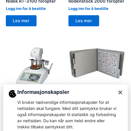
Nidek RT-3100 foropter
Rodenstock 2000 foropter
Logg inn for å bestille
Logg inn for å bestille
Les mer
Les mer
×
Informasjonskapsler
Blocker
Tester
Vi bruker nødvendige informasjonskapsler for at
Nidek ICE-mini+ Intelligent
nettsiden skal fungere. Med ditt samtykke bruker vi
HRR fargetest – 730006
Blocker
også informasjonskapsler til statistikk og forbedring
Logg inn for å bestille
av nettsiden. Du kan når som helst endre eller
Logg inn for å bestille
trekke tilbake samtykket ditt.
Les mer