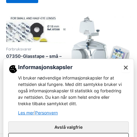
Forbruksvarer
07350-Glasstape – små –
til eldre LE maskiner
×
Informasjonskapsler
Logg inn for å bestille
Vi bruker nødvendige informasjonskapsler for at
Foropter
Les mer
nettsiden skal fungere. Med ditt samtykke bruker vi
Nidek RT-3100 foropter
også informasjonskapsler til statistikk og forbedring
av nettsiden. Du kan når som helst endre eller
Logg inn for å bestille
trekke tilbake samtykket ditt.
Les mer
Les mer
Personvern
|
Avslå valgfrie