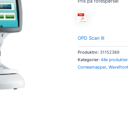
Pris på forespørsel
OPD Scan III
Produktnr:
31152389
Kategorier:
Alle produkter
Corneamapper
,
Wavefron