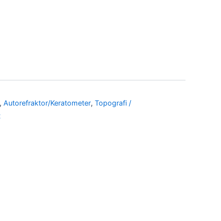
,
Autorefraktor/Keratometer
,
Topografi /
t