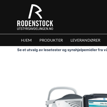
Hopp
rett
til
innholdet
HJEM
PRODUKTER
LEVERANDØRER
Se et utvalg av lesetester og synshjelpemidler fra 