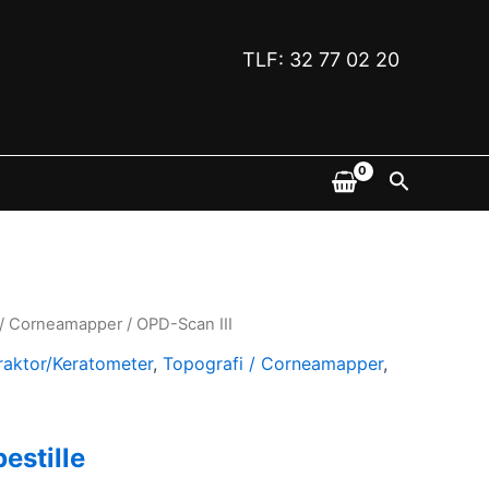
TLF: 32 77 02 20
Søk
 / Corneamapper
/ OPD-Scan III
raktor/Keratometer
,
Topografi / Corneamapper
,
bestille