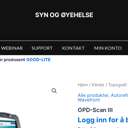
SYN OG ØYEHELSE
WEBINAR
SUPPORT
KONTAKT
MIN KONTO
vår produsent
GOOD-LITE
Hjem
/
Klinisk
/
Topografi
Alle produkter
,
Autoref
Wavefront
OPD-Scan III
Logg inn for å 