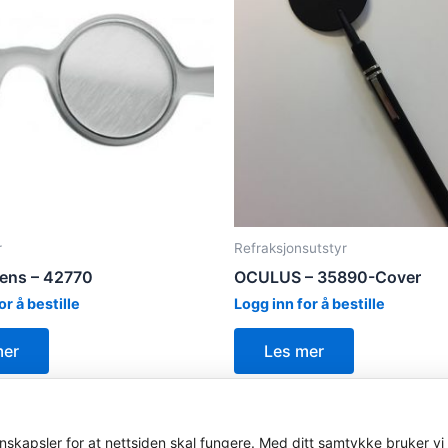
r
Refraksjonsutstyr
lens – 42770
OCULUS – 35890-Cover
or å bestille
Logg inn for å bestille
mer
Les mer
skapsler for at nettsiden skal fungere. Med ditt samtykke bruker vi 