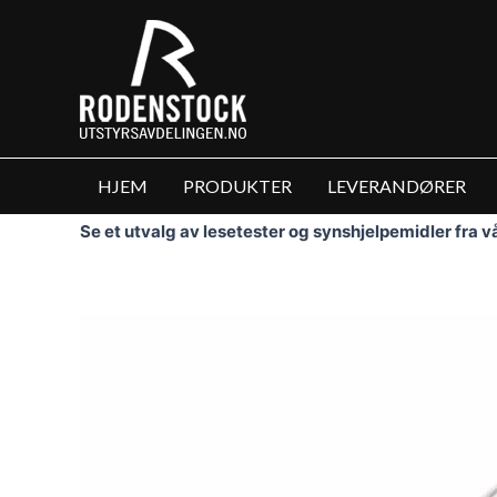
Hopp
rett
til
innholdet
HJEM
PRODUKTER
LEVERANDØRER
Se et utvalg av lesetester og synshjelpemidler fra 