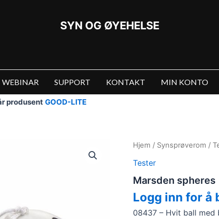
SYN OG ØYEHELSE
WEBINAR
SUPPORT
KONTAKT
MIN KONTO
vår produsent
GOOD-LITE
Hjem
/
Synsprøverom
/
T
Tester
Marsden spheres
Logg inn for å 
08437 – Hvit ball med 