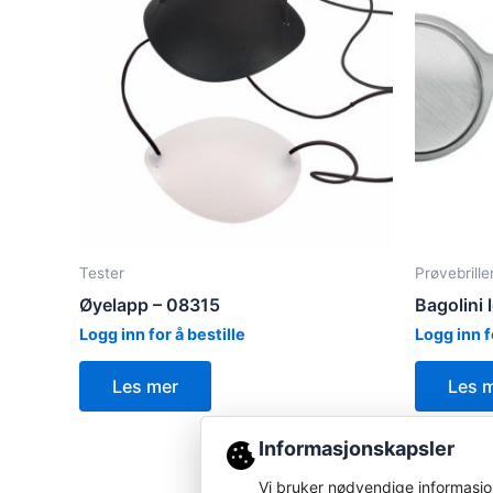
Tester
Prøvebrille
Øyelapp – 08315
Bagolini 
Logg inn for å bestille
Logg inn f
Les mer
Les 
Informasjonskapsler
Vi bruker nødvendige informasjon