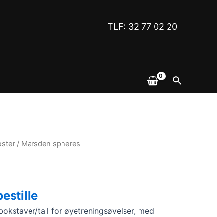
TLF: 32 77 02 20
Søk
ester
/ Marsden spheres
bestille
bokstaver/tall for øyetreningsøvelser, med