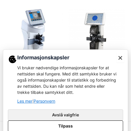
×
Informasjonskapsler
Vi bruker nødvendige informasjonskapsler for at
Fokusmåler
Fokusmåler
nettsiden skal fungere. Med ditt samtykke bruker vi
Reichert – LensChek Plus
Rodenstock AL 6700 PD
også informasjonskapsler til statistikk og forbedring
av nettsiden. Du kan når som helst endre eller
Logg inn for å bestille
Logg inn for å bestille
trekke tilbake samtykket ditt.
Les mer
Les mer
Les mer
Personvern
|
Avslå valgfrie
Tilpass