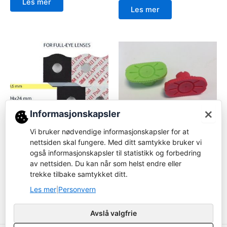
Les mer
Les mer
×
Informasjonskapsler
Forbruksvare
Forbruksvare
Vi bruker nødvendige informasjonskapsler for at
Nidek Pliable cup – High
07345-Glasstape – stor –
nettsiden skal fungere. Med ditt samtykke bruker vi
curve
til Weco maskiner
også informasjonskapsler til statistikk og forbedring
Logg inn for å bestille
av nettsiden. Du kan når som helst endre eller
Logg inn for å bestille
trekke tilbake samtykket ditt.
Les mer
Les mer
Les mer
Personvern
|
Avslå valgfrie