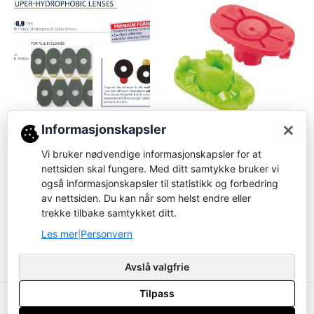
×
Informasjonskapsler
Forbruksvare
Forbruksvare
Vi bruker nødvendige informasjonskapsler for at
07295 – erstattet 07325 -
Nidek Pliable cup
Glasstape for
nettsiden skal fungere. Med ditt samtykke bruker vi
Logg inn for å bestille
BU/SU/SAQ/SX
også informasjonskapsler til statistikk og forbedring
av nettsiden. Du kan når som helst endre eller
Logg inn for å bestille
Les mer
trekke tilbake samtykket ditt.
Les mer
Les mer
Personvern
|
Avslå valgfrie
Tilpass