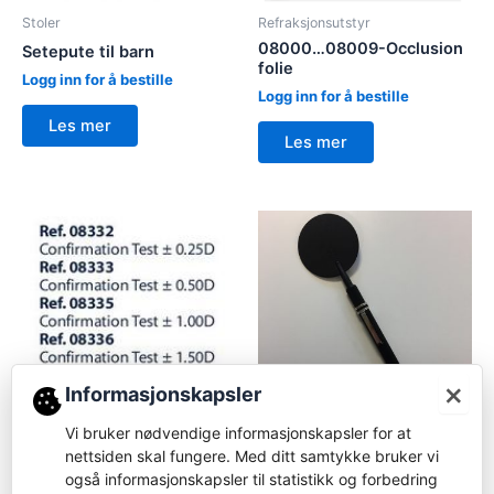
Stoler
Refraksjonsutstyr
08000…08009-Occlusion
Setepute til barn
folie
Logg inn for å bestille
Logg inn for å bestille
Les mer
Les mer
×
Informasjonskapsler
Refraksjonsutstyr
Vi bruker nødvendige informasjonskapsler for at
Refraksjonsutstyr
08332…08337-Flipper
nettsiden skal fungere. Med ditt samtykke bruker vi
0.25D/0.50D/1.00D/1.50D/2.00D
OCULUS – 35890-Cover
også informasjonskapsler til statistikk og forbedring