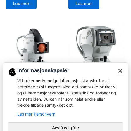
Les mer
Les mer
×
Informasjonskapsler
Vi bruker nødvendige informasjonskapsler for at
Brukt/Demo
Autorefraktor/Keratometer
nettsiden skal fungere. Med ditt samtykke bruker vi
Nidek AFC-330
Nidek TONOREF III
også informasjonskapsler til statistikk og forbedring
av nettsiden. Du kan når som helst endre eller
Logg inn for å bestille
Logg inn for å bestille
trekke tilbake samtykket ditt.
Les mer
Les mer
Les mer
Personvern
|
Avslå valgfrie