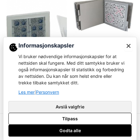
×
Informasjonskapsler
Tester
Tester
Vi bruker nødvendige informasjonskapsler for at
08405-Random dot stereo
nettsiden skal fungere. Med ditt samtykke bruker vi
HRR fargetest – 730006
test m/pol. brille
også informasjonskapsler til statistikk og forbedring
Logg inn for å bestille
av nettsiden. Du kan når som helst endre eller
Logg inn for å bestille
trekke tilbake samtykket ditt.
Les mer
Les mer
Les mer
Personvern
|
Avslå valgfrie
Tilpass
Copyright ustyrsavdelingen.no © 2026
Godta alle