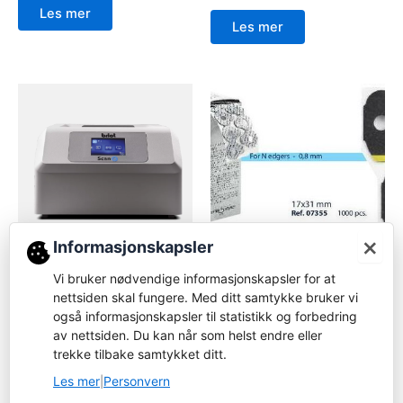
Les mer
Les mer
×
Informasjonskapsler
Forbruksvare
Tracer
07355-Glasstape for
Vi bruker nødvendige informasjonskapsler for at
Pliable cup
Briot Scan 8 Remote-
nettsiden skal fungere. Med ditt samtykke bruker vi
tracer
Logg inn for å bestille
også informasjonskapsler til statistikk og forbedring
av nettsiden. Du kan når som helst endre eller
Logg inn for å bestille
Les mer
trekke tilbake samtykket ditt.
Les mer
Les mer
Personvern
|