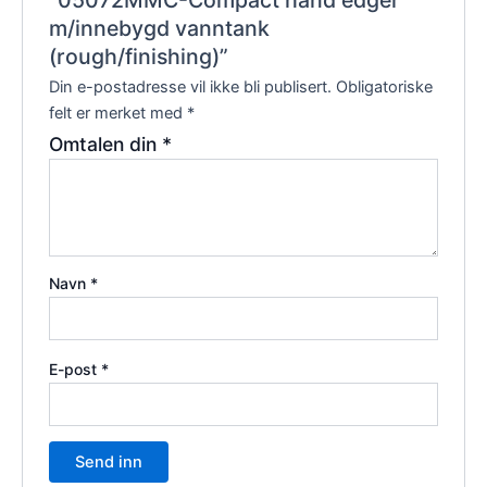
“05072MMC-Compact hand edger
m/innebygd vanntank
(rough/finishing)”
Din e-postadresse vil ikke bli publisert.
Obligatoriske
felt er merket med
*
Omtalen din
*
Navn
*
E-post
*