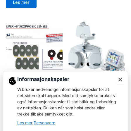
Les mer
×
Informasjonskapsler
Forbruksvare
Foropter
Vi bruker nødvendige informasjonskapsler for at
07295 – erstattet 07325 -
Nidek RT-3100 foropter
Glasstape for
nettsiden skal fungere. Med ditt samtykke bruker vi
Logg inn for å bestille
BU/SU/SAQ/SX
også informasjonskapsler til statistikk og forbedring
av nettsiden. Du kan når som helst endre eller
Logg inn for å bestille
Les mer
trekke tilbake samtykket ditt.
Les mer
Les mer
Personvern
|