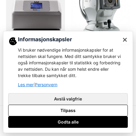
×
Informasjonskapsler
Tracer
Autorefraktor/Keratometer
Vi bruker nødvendige informasjonskapsler for at
Briot Scan 8 Remote-
nettsiden skal fungere. Med ditt samtykke bruker vi
Nidek TONOREF III
tracer
også informasjonskapsler til statistikk og forbedring
Logg inn for å bestille
av nettsiden. Du kan når som helst endre eller
Logg inn for å bestille
trekke tilbake samtykket ditt.
Les mer
Les mer
Les mer
Personvern
|
Avslå valgfrie
Tilpass
Copyright ustyrsavdelingen.no © 2026
Godta alle