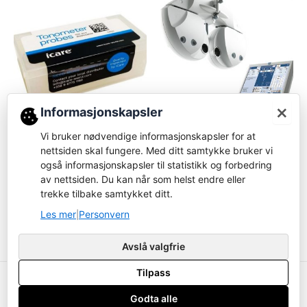
×
Informasjonskapsler
Tonometer
Foropter
Vi bruker nødvendige informasjonskapsler for at
Prober for iCare
nettsiden skal fungere. Med ditt samtykke bruker vi
Nidek RT-6100 foropter
ic100/ic200/TA01
også informasjonskapsler til statistikk og forbedring
Logg inn for å bestille
av nettsiden. Du kan når som helst endre eller
Logg inn for å bestille
trekke tilbake samtykket ditt.
Les mer
Les mer
Les mer
Personvern
|
Avslå valgfrie
Tilpass
Copyright ustyrsavdelingen.no © 2026
Godta alle