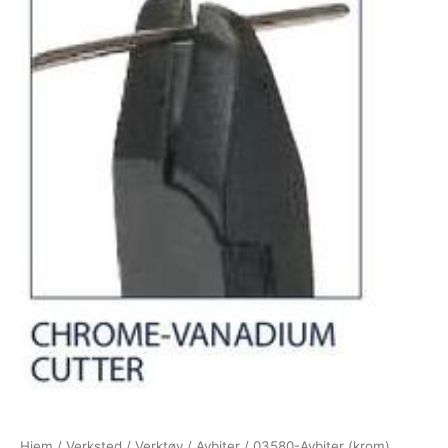
Hjem
/
Verksted
/
Verktøy
/
Avbiter
/ 03580-Avbiter (krom)