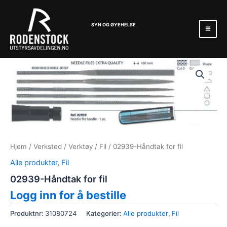
Hopp
Mai
rett
Men
SYN OG ØYEHELSE
til
innholdet
Hjem
/
Verksted
/
Verktøy
/
Fil
/ 02939-Håndtak for fil
Alle produkter
,
Fil
02939-Håndtak for fil
Logg inn for å bestille
Produktnr:
31080724
Kategorier:
Alle produkter
,
Fil