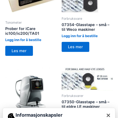
Forbruksvare
Tonometer
07354-Glasstape – små –
Prober for iCare
til Weco maskiner
ic100/ic200/TA01
Logg inn for å bestille
Logg inn for å bestille
Les mer
Les mer
Forbruksvarer
07350-Glasstape – små –
til eldre LE maskiner
×
Logg inn for å bestille
Informasjonskapsler