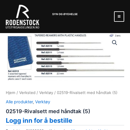
Hopp
Mai
rett
Men
SYN OG ØYEHELSE
til
innholdet
Hjem
/
Verksted
/
Verktøy
/ 02519-Rivalsett med håndtak (5)
Alle produkter
,
Verktøy
02519-Rivalsett med håndtak (5)
Logg inn for å bestille