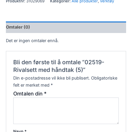
Produktnr:
31029069
Kategorier:
Alle produkter
,
Verktøy
Omtaler (0)
Det er ingen omtaler ennå.
Bli den første til å omtale “02519-
Rivalsett med håndtak (5)”
Din e-postadresse vil ikke bli publisert.
Obligatoriske
felt er merket med
*
Omtalen din
*
Navn
*