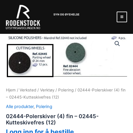
Hopp
Mai
rett
Men
SYN OG ØYEHELSE
til
innholdet
Hjem
/
Verksted
/
Verktøy
/
Polering
/ 02444-Polerskiver (4) fin
– 02445-Kutteskivefres (12)
Alle produkter
,
Polering
02444-Polerskiver (4) fin – 02445-
Kutteskivefres (12)
Logg inn for å bestille