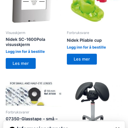
Visusskjerm
Forbruksvare
Nidek SC-1600Pola
Nidek Pliable cup
visusskjerm
Logg inn for å bestille
Logg inn for å bestille
Les mer
Les mer
Forbruksvarer
07350-Glasstape – små –
til eldre LE maskiner