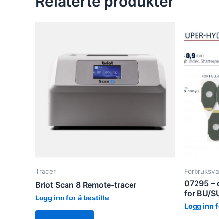
Relaterte produkter
Tracer
Forbruksva
07295 – 
Briot Scan 8 Remote-tracer
for BU/S
Logg inn for å bestille
Logg inn f