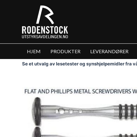
Hopp
rett
til
innholdet
HJEM
PRODUKTER
LEVERANDØRER
Se et utvalg av lesetester og synshjelpemidler fra 