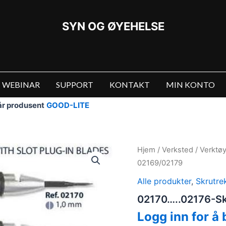
SYN OG ØYEHELSE
WEBINAR
SUPPORT
KONTAKT
MIN KONTO
vår produsent
GOOD-LITE
Hjem
/
Verksted
/
Verktø
02169/02179
Alle produkter
,
Skrutre
02170…..02176-Sk
Logg inn for å 