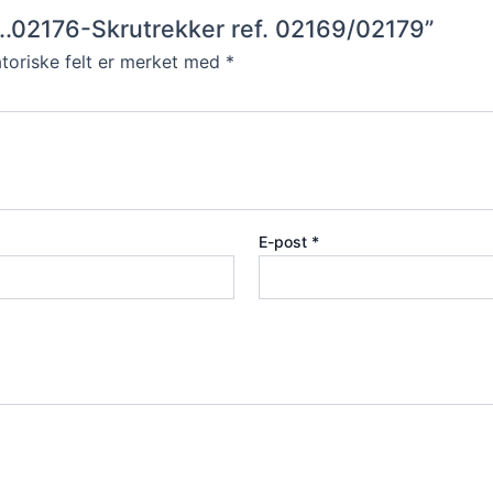
0…..02176-Skrutrekker ref. 02169/02179”
toriske felt er merket med
*
E-post
*