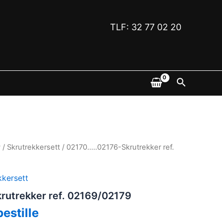
TLF: 32 77 02 20
Søk
y
/
Skrutrekkersett
/ 02170…..02176-Skrutrekker ref.
kkersett
rutrekker ref. 02169/02179
bestille