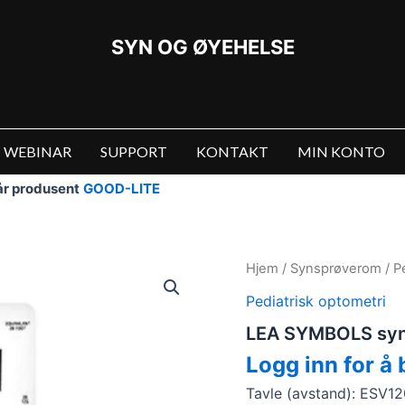
SYN OG ØYEHELSE
WEBINAR
SUPPORT
KONTAKT
MIN KONTO
vår produsent
GOOD-LITE
Hjem
/
Synsprøverom
/
P
Pediatrisk optometri
LEA SYMBOLS syn
Logg inn for å 
Tavle (avstand): ESV