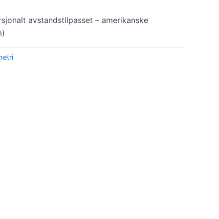
onalt avstandstilpasset – amerikanske
m)
etri