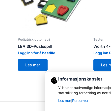
Pediatrisk optometri
Tester
LEA 3D-Puslespill
Worth 4-
Logg inn for å bestille
Logg inn f
Les mer
Les 
Informasjonskapsler
Vi bruker nødvendige informasjon
statistikk og forbedring av netts
Les mer
Personvern
|