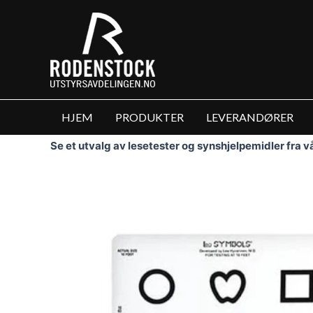
Hopp
rett
til
innholdet
HJEM
PRODUKTER
LEVERANDØRER
Se et utvalg av lesetester og synshjelpemidler fra 