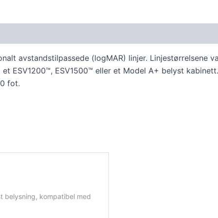
 avstandstilpassede (logMAR) linjer. Linjestørrelsene varie
i et ESV1200™, ESV1500™ eller et Model A+ belyst kabinett. 
0 fot.