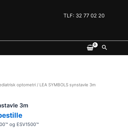
TLF: 32 77 02 20
Søk
ediatrisk optometri
/ LEA SYMBOLS synstavle 3m
stavle 3m
bestille
1200™ og ESV1500™