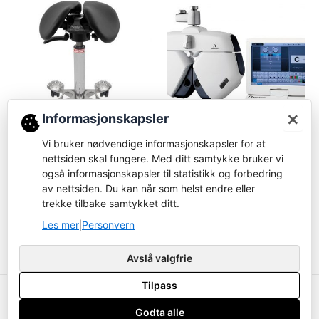
×
Informasjonskapsler
Vi bruker nødvendige informasjonskapsler for at
Stoler
Foropter
nettsiden skal fungere. Med ditt samtykke bruker vi
Salli SwingFit
Rodenstock 2000 foropter
også informasjonskapsler til statistikk og forbedring
av nettsiden. Du kan når som helst endre eller
Logg inn for å bestille
Logg inn for å bestille
trekke tilbake samtykket ditt.
Les mer
Les mer
Les mer
Personvern
|
Avslå valgfrie
Tilpass
Copyright ustyrsavdelingen.no © 2026
Godta alle