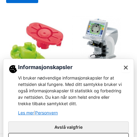
×
Informasjonskapsler
Blocker
Vi bruker nødvendige informasjonskapsler for at
Nidek ICE-900 Intelligent
Forbruksvare
nettsiden skal fungere. Med ditt samtykke bruker vi
Blocker
Nidek Pliable cup
også informasjonskapsler til statistikk og forbedring
Logg inn for å bestille
av nettsiden. Du kan når som helst endre eller
Logg inn for å bestille
trekke tilbake samtykket ditt.
Les mer
Les mer
Les mer
Personvern
|
Avslå valgfrie