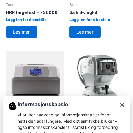
Tester
Stoler
HRR fargetest – 730006
Salli SwingFit
Logg inn for å bestille
Logg inn for å bestille
Les mer
Les mer
×
Informasjonskapsler
Tracer
Autorefraktor/Keratometer
Vi bruker nødvendige informasjonskapsler for at
Briot Scan 8 Remote-
nettsiden skal fungere. Med ditt samtykke bruker vi
Nidek TONOREF III
tracer
også informasjonskapsler til statistikk og forbedring
Logg inn for å bestille