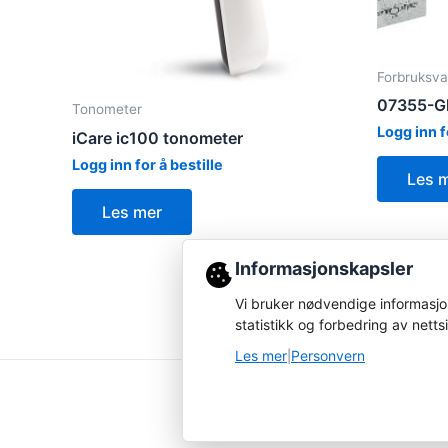
Forbruksva
07355-Gl
Tonometer
Logg inn f
iCare ic100 tonometer
Logg inn for å bestille
Les 
Les mer
Informasjonskapsler
Vi bruker nødvendige informasjon
statistikk og forbedring av netts
Les mer
Personvern
|