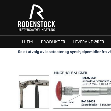
Hopp
rett
til
innholdet
HJEM
PRODUKTER
LEVERANDØRER
Se et utvalg av lesetester og synshjelpemidler fra 