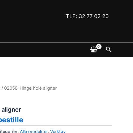
TLF: 32 77 02 20
Søk
y
/ 02050-Hinge hole aligner
aligner
bestille
ategorier:
Alle produkter
,
Verktøy