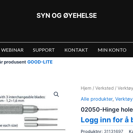
SYN OG ØYEHELSE
WEBINAR
SUPPORT
KONTAKT
MIN KONTO
vår produsent
GOOD-LITE
Hjem
/
Verksted
/
Verktø
Alle produkter
,
Verktøy
02050-Hinge hole 
Logg inn for å 
Produktnr:
31131697
K