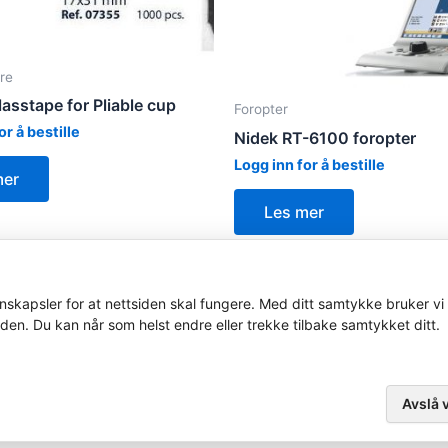
re
asstape for Pliable cup
Foropter
or å bestille
Nidek RT-6100 foropter
Logg inn for å bestille
mer
Les mer
skapsler for at nettsiden skal fungere. Med ditt samtykke bruker vi 
iden. Du kan når som helst endre eller trekke tilbake samtykket ditt.
Avslå v
Copyright ustyrsavdelingen.no © 2026