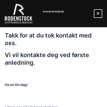
Hopp
Mai
rett
Men
SYN OG ØYEHELSE
til
innholdet
Takk for at du tok kontakt med
oss.
Vi vil kontakte deg ved første
anledning.
Ha en fin dag!