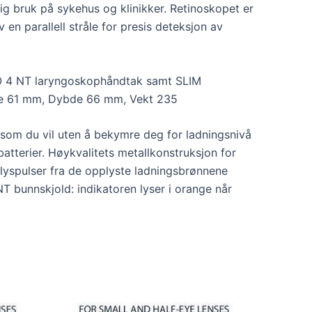
lig bruk på sykehus og klinikker. Retinoskopet er
en parallell stråle for presis deteksjon av
O 4 NT laryngoskophåndtak samt SLIM
de 61 mm, Dybde 66 mm, Vekt 235
 som du vil uten å bekymre deg for ladningsnivå
atterier. Høykvalitets metallkonstruksjon for
 lyspulser fra de opplyste ladningsbrønnene
NT bunnskjold: indikatoren lyser i orange når