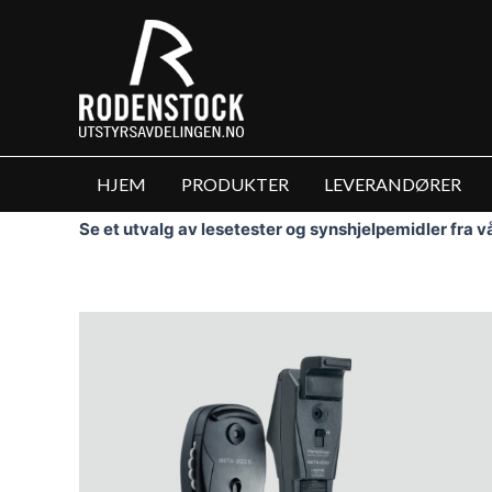
Hopp
rett
til
innholdet
HJEM
PRODUKTER
LEVERANDØRER
Se et utvalg av lesetester og synshjelpemidler fra 