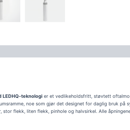
d LEDHQ-teknologi
er et vedlikeholdsfritt, støvtett oftalm
iumsramme, noe som gjør det designet for daglig bruk på sy
, stor flekk, liten flekk, pinhole og halvsirkel. Alle åpninge