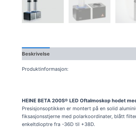
Beskrivelse
Omtaler (0)
Produktinformasjon:
HEINE BETA 200S® LED Oftalmoskop hodet me
Presisjonsoptikken er montert på en solid alumin
fiksasjonsstjerne med polarkoordinater, blått filter
enkeltdioptre fra -36D til +38D.