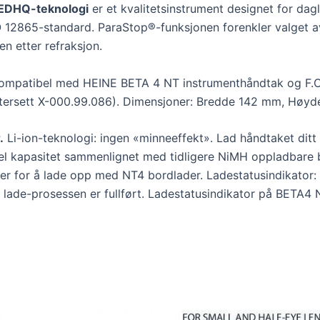
EDHQ-teknologi
er et kvalitetsinstrument designet for dag
SO 12865-standard. ParaStop®-funksjonen forenkler valget av 
en etter refraksjon.
kompatibel med HEINE BETA 4 NT instrumenthåndtak og F.
ptersett X-000.99.086). Dimensjoner: Bredde 142 mm, Høy
.
Li-ion-teknologi: ingen «minneeffekt». Lad håndtaket ditt
bel kapasitet sammenlignet med tidligere NiMH oppladbare b
mer for å lade opp med NT4 bordlader. Ladestatusindikator:
t lade-prosessen er fullført. Ladestatusindikator på BETA4 