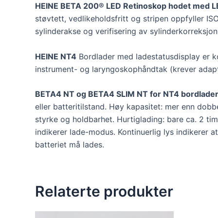
HEINE BETA 200® LED Retinoskop hodet med L
støvtett, vedlikeholdsfritt og stripen oppfyller I
sylinderakse og verifisering av sylinderkorreksjon
HEINE NT4
Bordlader med ladestatusdisplay er 
instrument- og laryngoskophåndtak (krever ada
BETA4 NT og BETA4 SLIM NT for NT4 bordlader
eller batteritilstand. Høy kapasitet: mer enn dob
styrke og holdbarhet. Hurtiglading: bare ca. 2 ti
indikerer lade-modus. Kontinuerlig lys indikerer a
batteriet må lades.
Relaterte produkter