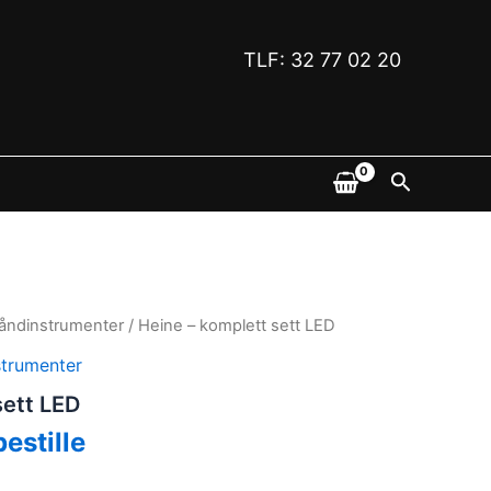
TLF: 32 77 02 20
Søk
åndinstrumenter
/ Heine – komplett sett LED
trumenter
sett LED
bestille