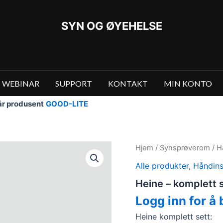
SYN OG ØYEHELSE
WEBINAR
SUPPORT
KONTAKT
MIN KONTO
vår produsent
GOOD-LITE
Hjem
/
Synsprøverom
/
H
Alle produkter
,
Håndins
Heine – komplett 
Logg inn for å 
Heine komplett sett: