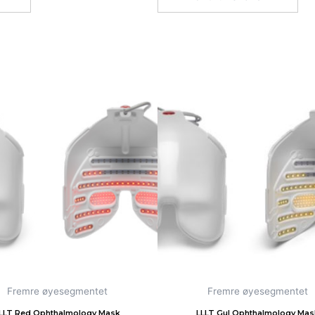
Fremre øyesegmentet
Fremre øyesegmentet
LLT Red Ophthalmology Mask
LLLT Gul Ophthalmology Mas