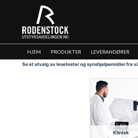
Hopp
rett
til
innholdet
HJEM
PRODUKTER
LEVERANDØRER
Se et utvalg av lesetester og synshjelpemidler fra 
Klinisk