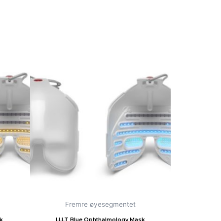
Fremre øyesegmentet
k
LLLT Blue Ophthalmology Mask