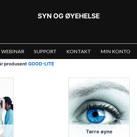
SYN OG ØYEHELSE
WEBINAR
SUPPORT
KONTAKT
MIN KONTO
vår produsent
GOOD-LITE
Tørre øyne