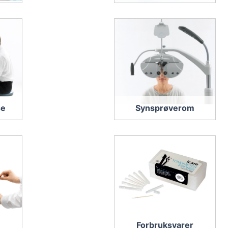
se
Synsprøverom
Forbruksvarer