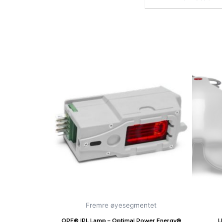
Fremre øyesegmentet
OPE® IPL Lamp – Optimal Power Energy®
L