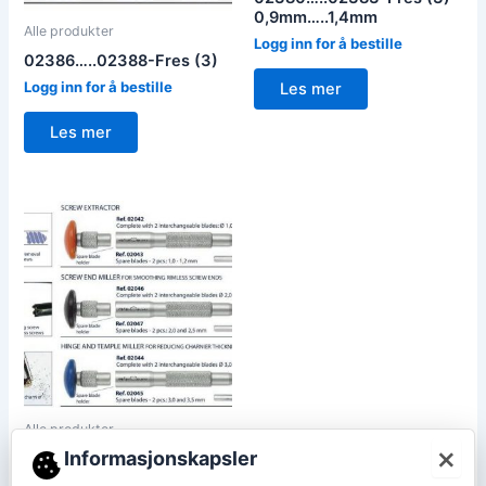
0,9mm…..1,4mm
Alle produkter
Logg inn for å bestille
02386…..02388-Fres (3)
Logg inn for å bestille
Les mer
Les mer
Alle produkter
×
02042-Screw extractor,
Informasjonskapsler
02044-Sjarnierfres,