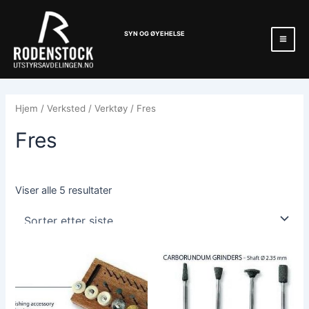
Hopp
Mai
rett
Men
SYN OG ØYEHELSE
til
innholdet
Hjem
/
Verksted
/
Verktøy
/ Fres
Fres
Viser alle 5 resultater