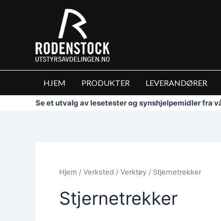
Hopp
rett
til
innholdet
HJEM
PRODUKTER
LEVERANDØRER
Se et utvalg av lesetester og synshjelpemidler fra 
Hjem
/
Verksted
/
Verktøy
/ Stjernetrekker
Stjernetrekker