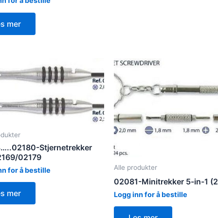
n for å bestille
es mer
odukter
…..02180-Stjernetrekker
02169/02179
Alle produkter
n for å bestille
02081-Minitrekker 5-in-1 (
es mer
Logg inn for å bestille
Les mer