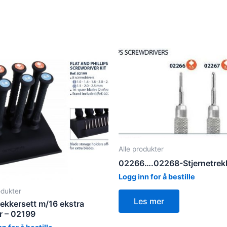
Alle produkter
02266….02268-Stjernetrek
Logg inn for å bestille
odukter
Les mer
rekkersett m/16 ekstra
r – 02199