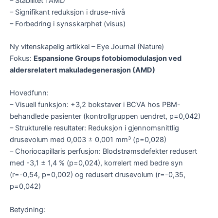
– Stabilitet i AMD
– Signifikant reduksjon i druse-nivå
– Forbedring i synsskarphet (visus)
Ny vitenskapelig artikkel – Eye Journal (Nature)
Fokus:
Espansione Groups fotobiomodulasjon ved
aldersrelatert makuladegenerasjon (AMD)
Hovedfunn:
– Visuell funksjon: +3,2 bokstaver i BCVA hos PBM-
behandlede pasienter (kontrollgruppen uendret, p=0,042)
– Strukturelle resultater: Reduksjon i gjennomsnittlig
drusevolum med 0,003 ± 0,001 mm³ (p=0,028)
– Choriocapillaris perfusjon: Blodstrømsdefekter redusert
med -3,1 ± 1,4 % (p=0,024), korrelert med bedre syn
(r=-0,54, p=0,002) og redusert drusevolum (r=-0,35,
p=0,042)
Betydning: