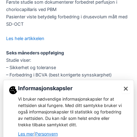
Første studie som dokumenterer forbedret perfusjon i
choriocapillaris ved PBM
Pasienter viste betydelig forbedring i drusevolum målt med
SD-OCT
Les hele artikkelen
Seks måneders oppfølging
Studie viser:
– Sikkerhet og toleranse
– Forbedring i BCVA (best korrigerte synsskarphet)
– Reduksjon i drusevolum
×
Informasjonskapsler
Referanse:
Vi bruker nødvendige informasjonskapsler for at
BORRELLI, Enrico, et al., Safety, Tolerability, and Short‐Term
nettsiden skal fungere. Med ditt samtykke bruker vi
Efficacy of LM®️ LLLT (PBM) for dAMD, Ophthalmology &
også informasjonskapsler til statistikk og forbedring
av nettsiden. Du kan når som helst endre eller
Therapy, 2024
trekke tilbake samtykket ditt.
Les hele artikkelen
Les mer
Personvern
|